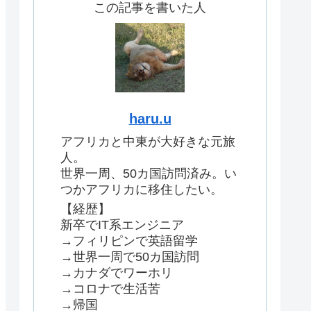
この記事を書いた人
haru.u
アフリカと中東が大好きな元旅
人。
世界一周、50カ国訪問済み。い
つかアフリカに移住したい。
【経歴】
新卒でIT系エンジニア
→フィリピンで英語留学
→世界一周で50カ国訪問
→カナダでワーホリ
→コロナで生活苦
→帰国