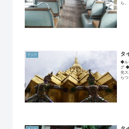
ら、
タ
アジア
◆ル
グ 
光ス
らつ
タ