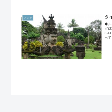
タ
アジア
◆ル
グ(
3.
ってい