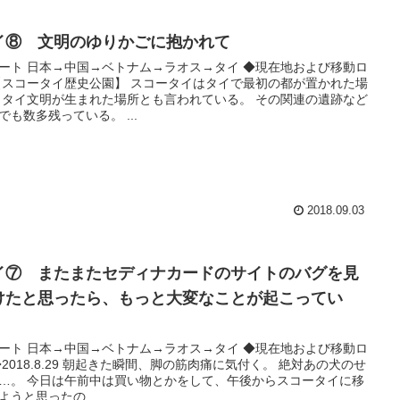
イ⑧ 文明のゆりかごに抱かれて
ート 日本→中国→ベトナム→ラオス→タイ ◆現在地および移動ロ
【スコータイ歴史公園】 スコータイはタイで最初の都が置かれた場
 タイ文明が生まれた場所とも言われている。 その関連の遺跡など
でも数多残っている。 ...
2018.09.03
イ⑦ またまたセディナカードのサイトのバグを見
けたと思ったら、もっと大変なことが起こってい
。
ート 日本→中国→ベトナム→ラオス→タイ ◆現在地および移動ロ
◆2018.8.29 朝起きた瞬間、脚の筋肉痛に気付く。 絶対あの犬のせ
…。 今日は午前中は買い物とかをして、午後からスコータイに移
ようと思ったの...