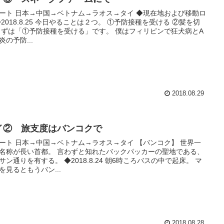
ート 日本→中国→ベトナム→ラオス→タイ ◆現在地および移動ロ
◆2018.8.25 今日やることは２つ。 ①予防接種を受ける ②髪を切
まずは「①予防接種を受ける」です。 僕はフィリピンで狂犬病とA
炎の予防...
2018.08.29
イ② 旅支度はバンコクで
ート 日本→中国→ベトナム→ラオス→タイ 【バンコク】 世界一
名称が長い首都。 言わずと知れたバックパッカーの聖地である、
サン通りを有する。 ◆2018.8.24 朝6時ころバスの中で起床。 マ
を見るともうバン...
2018.08.28