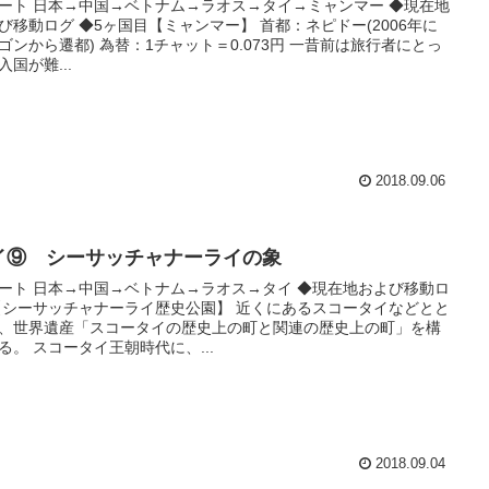
ート 日本→中国→ベトナム→ラオス→タイ→ミャンマー ◆現在地
び移動ログ ◆5ヶ国目【ミャンマー】 首都：ネピドー(2006年に
ゴンから遷都) 為替：1チャット＝0.073円 一昔前は旅行者にとっ
入国が難...
2018.09.06
イ⑨ シーサッチャナーライの象
ート 日本→中国→ベトナム→ラオス→タイ ◆現在地および移動ロ
【シーサッチャナーライ歴史公園】 近くにあるスコータイなどとと
、世界遺産「スコータイの歴史上の町と関連の歴史上の町」を構
る。 スコータイ王朝時代に、...
2018.09.04