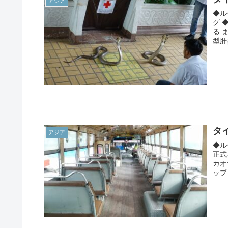
アジア
◆ル
グ 
る 
型肝
タ
アジア
◆ル
正式
カオ
ップ