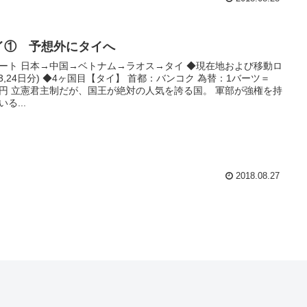
イ① 予想外にタイへ
ート 日本→中国→ベトナム→ラオス→タイ ◆現在地および移動ロ
23,24日分) ◆4ヶ国目【タイ】 首都：バンコク 為替：1バーツ＝
41円 立憲君主制だが、国王が絶対の人気を誇る国。 軍部が強権を持
る...
2018.08.27