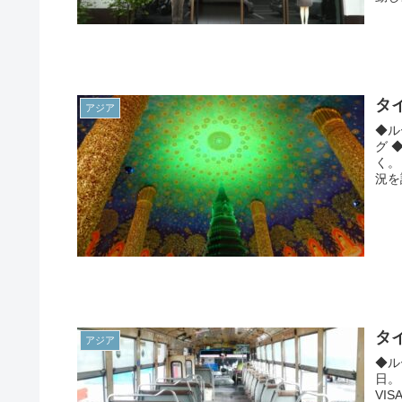
タ
アジア
◆ル
グ 
く。
況を
タ
アジア
◆ル
日。
VI