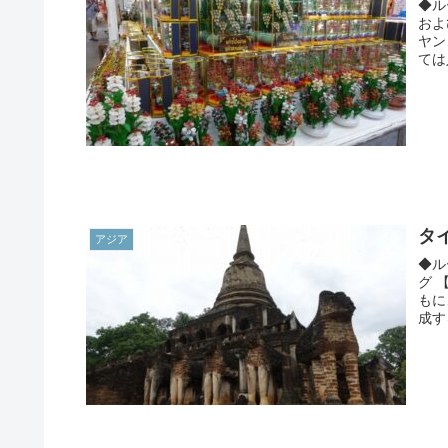
◆ル
およ
ヤン
ては
タ
アジア
◆ル
グ 
もに
成す