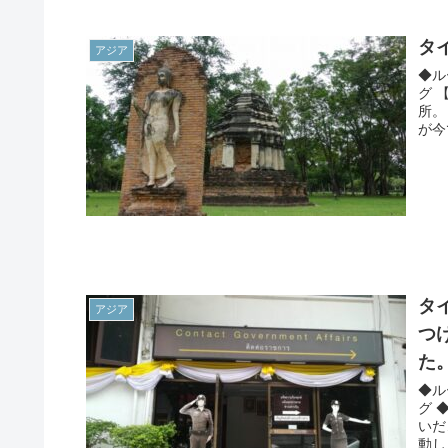
タ
アジア
◆ル
グ 
所。
が今
タ
アジア
つ
た
◆ル
グ 
いだ
動し