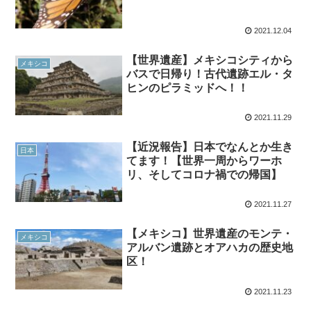
2021.12.04
【世界遺産】メキシコシティから
メキシコ
バスで日帰り！古代遺跡エル・タ
ヒンのピラミッドへ！！
2021.11.29
【近況報告】日本でなんとか生き
日本
てます！【世界一周からワーホ
リ、そしてコロナ禍での帰国】
2021.11.27
【メキシコ】世界遺産のモンテ・
メキシコ
アルバン遺跡とオアハカの歴史地
区！
2021.11.23