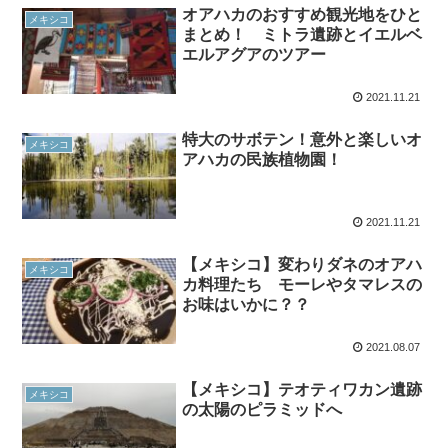
オアハカのおすすめ観光地をひと
メキシコ
まとめ！ ミトラ遺跡とイエルベ
エルアグアのツアー
2021.11.21
特大のサボテン！意外と楽しいオ
メキシコ
アハカの民族植物園！
2021.11.21
【メキシコ】変わりダネのオアハ
メキシコ
カ料理たち モーレやタマレスの
お味はいかに？？
2021.08.07
【メキシコ】テオティワカン遺跡
メキシコ
の太陽のピラミッドへ