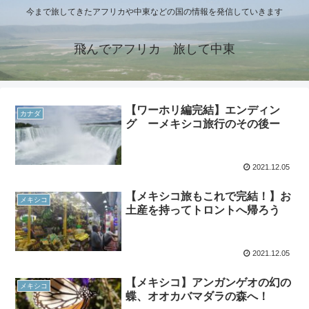
今まで旅してきたアフリカや中東などの国の情報を発信していきます
飛んでアフリカ 旅して中東
【ワーホリ編完結】エンディン
カナダ
グ ーメキシコ旅行のその後ー
2021.12.05
【メキシコ旅もこれで完結！】お
メキシコ
土産を持ってトロントへ帰ろう
2021.12.05
【メキシコ】アンガンゲオの幻の
メキシコ
蝶、オオカバマダラの森へ！