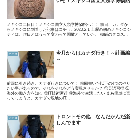
いぞ！メキシコ国立人類学博物館
メキシコ二日目！メキシコ国立人類学博物館へ！！ 前日、カナダか
らメキシコに到着した記事はコチラ↓ 2020.2.1 土曜の朝のメキシコシ
ティは、昨日とはうって変わって閑散としていた。 朝飯のタコス...
今月からはカナダ行き！～計画編
カナダ
～
前回に引き続き、カナダ行きについて！ 前回書いた以下の4つのやり
たい事があるので、それをそれをどう実現させるか？ ①英語習得 ②
海外の働き方を知る ③IT技術習得 ④海外で生活したい まあ簡単に言
ってしまうと、カナダで現地のIT...
トロントその他 なんだかんだ楽
カナダ
しんでます