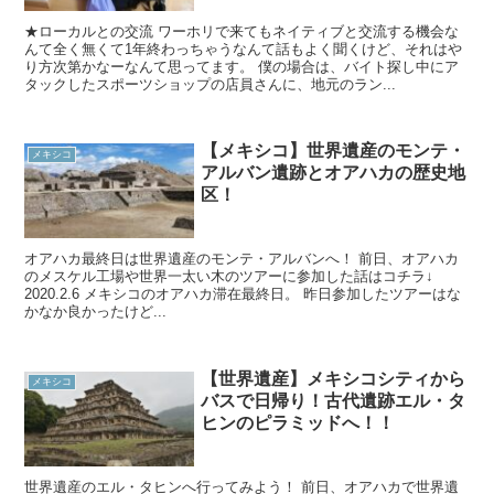
★ローカルとの交流 ワーホリで来てもネイティブと交流する機会な
んて全く無くて1年終わっちゃうなんて話もよく聞くけど、それはや
り方次第かなーなんて思ってます。 僕の場合は、バイト探し中にア
タックしたスポーツショップの店員さんに、地元のラン...
【メキシコ】世界遺産のモンテ・
メキシコ
アルバン遺跡とオアハカの歴史地
区！
オアハカ最終日は世界遺産のモンテ・アルバンへ！ 前日、オアハカ
のメスケル工場や世界一太い木のツアーに参加した話はコチラ↓
2020.2.6 メキシコのオアハカ滞在最終日。 昨日参加したツアーはな
かなか良かったけど...
【世界遺産】メキシコシティから
メキシコ
バスで日帰り！古代遺跡エル・タ
ヒンのピラミッドへ！！
世界遺産のエル・タヒンへ行ってみよう！ 前日、オアハカで世界遺