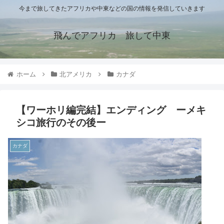
今まで旅してきたアフリカや中東などの国の情報を発信していきます
飛んでアフリカ 旅して中東
ホーム
北アメリカ
カナダ
【ワーホリ編完結】エンディング ーメキ
シコ旅行のその後ー
カナダ