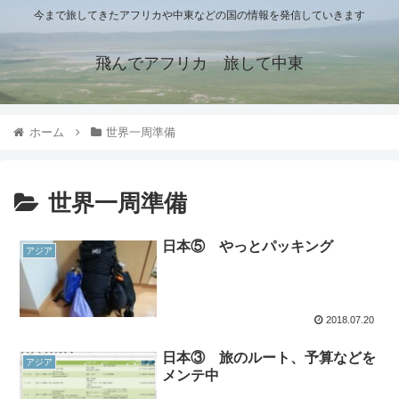
今まで旅してきたアフリカや中東などの国の情報を発信していきます
飛んでアフリカ 旅して中東
ホーム
世界一周準備
世界一周準備
日本⑤ やっとパッキング
アジア
2018.07.20
日本③ 旅のルート、予算などを
アジア
メンテ中