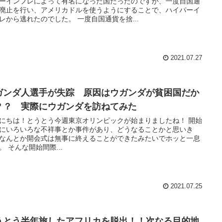
ーインフレによって有名になった国だったのですが、一度自国通
廃止を行い、アメリカドルを使うようにすることで、ハイパーイ
レから逃れたのでした。 一度自国通貨を捨...
2021.07.27
ガンダ人選手が失踪 原因はウガンダが貧困国だか
？？ 実際にウガンダを訪ねてみた
にちは！とうとう今週東京オリンピックが始まりましたね！ 開始
にいろいろな不祥事とか事件があり、どうなることかと思いき
なんとか開会式は無事に終えることができたみたいでホッと一息
。 そんな開始間際...
2021.07.25
うとう半年旅したアフリカを脱出！！次なる目的地