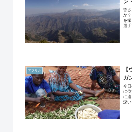
ン
皆さ
か？
を振
選手
【
アフリカ
ガ
今日
に位
に適
深い