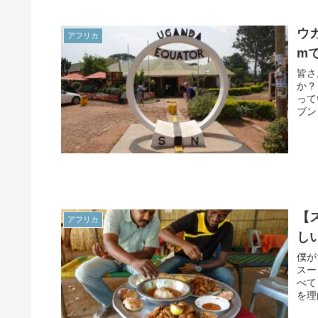
ウ
アフリカ
m
皆さ
か？
って
ブン
【
アフリカ
し
僕が
スー
べて
を理