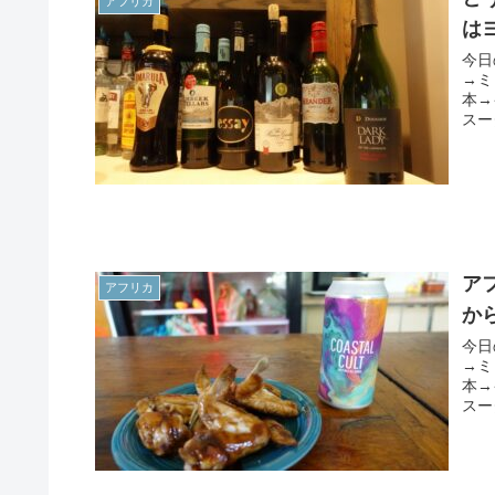
アフリカ
は
今日
→ミ
本→
スー
ア
アフリカ
か
今日
→ミ
本→
スー