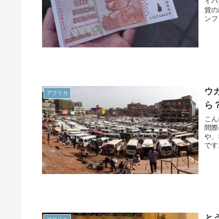
イパ
貨の
ンフ
ウ
アフリカ
ら
こん
間際
や、
です
と