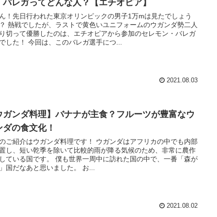
・バレガってどんな人？【エチオピア】
ん！先日行われた東京オリンピックの男子1万mは見たでしょう
？ 熱戦でしたが、ラストで黄色いユニフォームのウガンダ勢二人
り切って優勝したのは、エチオピアから参加のセレモン・バレガ
でした！ 今回は、このバレガ選手につ...
2021.08.03
ウガンダ料理】バナナが主食？フルーツが豊富なウ
ンダの食文化！
のご紹介はウガンダ料理です！ ウガンダはアフリカの中でも内部
置し、短い乾季を除いて比較的雨が降る気候のため、非常に農作
している国です。 僕も世界一周中に訪れた国の中で、一番「森が
」国だなあと思いました。 お...
2021.08.02