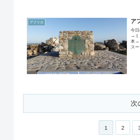
ア
アフリカ
今日
→ミ
本→
スー
次
1
2