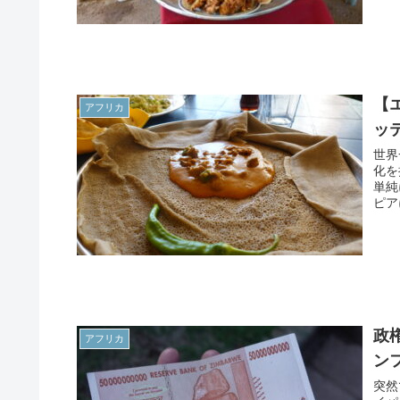
【
アフリカ
ッ
世界
化を
単純
ピア
政
アフリカ
ンフ
突然