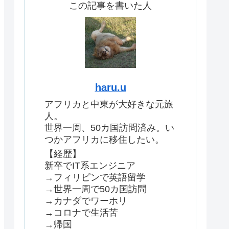
この記事を書いた人
haru.u
アフリカと中東が大好きな元旅
人。
世界一周、50カ国訪問済み。い
つかアフリカに移住したい。
【経歴】
新卒でIT系エンジニア
→フィリピンで英語留学
→世界一周で50カ国訪問
→カナダでワーホリ
→コロナで生活苦
→帰国