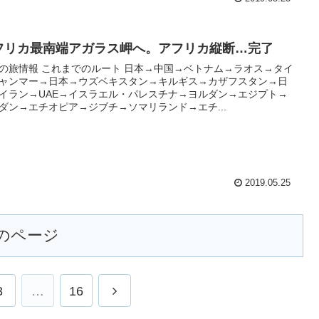
フリカ最南端アガラス岬へ。アフリカ縦断…完了
の旅情報 これまでのルート 日本→中国→ベトナム→ラオス→タイ
ャンマー→日本→ウズベキスタン→キルギス→カザフスタン→日
イラン→UAE→イスラエル・パレスチナ→ヨルダン→エジプト→
ダン→エチオピア→ジブチ→ソマリランド→エチ...
2019.05.25
のページ
3
…
16