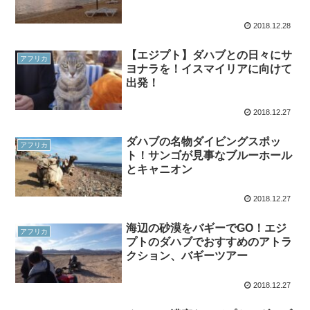
2018.12.28
【エジプト】ダハブとの日々にサ
アフリカ
ヨナラを！イスマイリアに向けて
出発！
2018.12.27
ダハブの名物ダイビングスポッ
アフリカ
ト！サンゴが見事なブルーホール
とキャニオン
2018.12.27
海辺の砂漠をバギーでGO！エジ
アフリカ
プトのダハブでおすすめのアトラ
クション、バギーツアー
2018.12.27