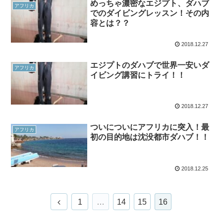
めっちゃ濃密なエジプト、ダハブ
アフリカ
でのダイビングレッスン！その内
容とは？？
2018.12.27
エジプトのダハブで世界一安いダ
アフリカ
イビング講習にトライ！！
2018.12.27
ついについにアフリカに突入！最
アフリカ
初の目的地は沈没都市ダハブ！！
2018.12.25
1
…
14
15
16