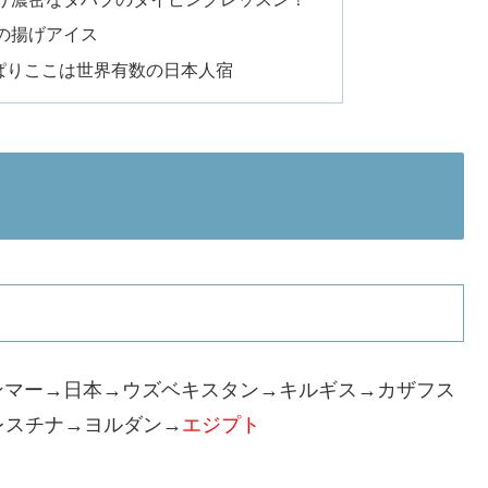
の揚げアイス
ぱりここは世界有数の日本人宿
ンマー→日本→ウズベキスタン→キルギス→カザフス
レスチナ→ヨルダン→
エジプト