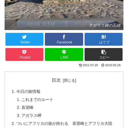
アガラス岬の石碑
Twitter
Facebook
はてブ
Pocket
LINE
コピー
2021.07.20
2019.05.25
目次
今日の旅情報
これまでのルート
喜望峰
アガラス岬
ついにアフリカの旅が終わる 喜望峰とアフリカ大陸