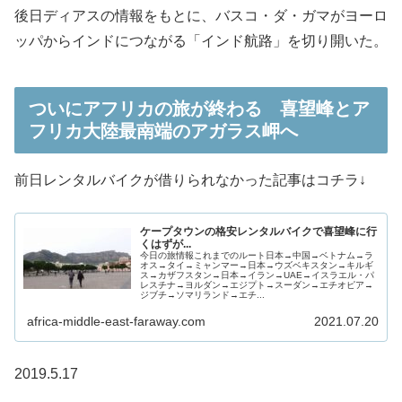
後日ディアスの情報をもとに、バスコ・ダ・ガマがヨーロ
ッパからインドにつながる「インド航路」を切り開いた。
ついにアフリカの旅が終わる 喜望峰とア
フリカ大陸最南端のアガラス岬へ
前日レンタルバイクが借りられなかった記事はコチラ↓
ケープタウンの格安レンタルバイクで喜望峰に行
くはずが...
今日の旅情報これまでのルート日本→中国→ベトナム→ラ
オス→タイ→ミャンマー→日本→ウズベキスタン→キルギ
ス→カザフスタン→日本→イラン→UAE→イスラエル・パ
レスチナ→ヨルダン→エジプト→スーダン→エチオピア→
ジブチ→ソマリランド→エチ...
africa-middle-east-faraway.com
2021.07.20
2019.5.17