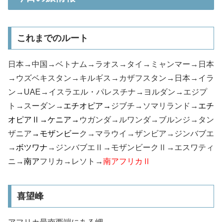
これまでのルート
日本→中国→ベトナム→ラオス→タイ→ミャンマー→日本
→ウズベキスタン→キルギス→カザフスタン→日本→イラ
ン→UAE→イスラエル・パレスチナ→ヨルダン→エジプ
ト→スーダン→
エチオピア→
ジブチ→ソマリランド→
エチ
オピアⅡ→
ケニア→
ウガンダ→ルワンダ→ブルンジ→タン
ザニア
→
モザンビ
ーク→マラウイ→ザンビア→ジンバブエ
→
ボツワナ
→ジンバブエⅡ→モザンビークⅡ→エスワティ
ニ→
南ア
フリカ→レソト→
南アフリカⅡ
喜望峰