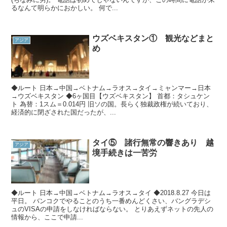
るなんて明らかにおかしい。 何で...
ウズベキスタン① 観光などまと
アジア
め
◆ルート 日本→中国→ベトナム→ラオス→タイ→ミャンマー→日本
→ウズベキスタン ◆6ヶ国目【ウズベキスタン】 首都：タシュケン
ト 為替：1スム＝0.014円 旧ソの国。長らく独裁政権が続いており、
経済的に閉ざされた国だったが、...
タイ⑤ 諸行無常の響きあり 越
アジア
境手続きは一苦労
◆ルート 日本→中国→ベトナム→ラオス→タイ ◆2018.8.27 今日は
平日。 バンコクでやることのうち一番めんどくさい、バングラデシ
ュのVISAの申請をしなければならない。 とりあえずネットの先人の
情報から、ここで申請...