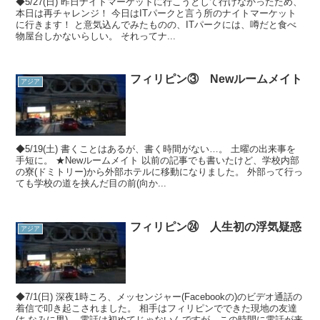
◆5/27(日) 昨日ナイトマーケットに行こうとして行けなかったため、
本日は再チャレンジ！ 今日はITパークと言う所のナイトマーケット
に行きます！ と意気込んでみたものの、ITパークには、噂だと食べ
物屋台しかないらしい。 それってナ...
フィリピン③ Newルームメイト
アジア
◆5/19(土) 書くことはあるが、書く時間がない…。 土曜の出来事を
手短に。 ★Newルームメイト 以前の記事でも書いたけど、学校内部
の寮(ドミトリー)から外部ホテルに移動になりました。 外部って行っ
ても学校の道を挟んだ目の前(向か...
フィリピン㉔ 人生初の浮気疑惑
アジア
◆7/1(日) 深夜1時ころ、メッセンジャー(Facebookの)のビデオ通話の
着信で叩き起こされました。 相手はフィリピンでできた現地の友達
(ちなみに男)。 電話は初めてじゃないんですが、この時間に電話が来