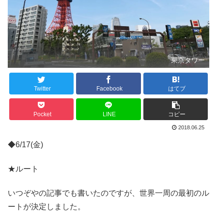
東京タワー
Twitter
Facebook
はてブ
Pocket
LINE
コピー
2018.06.25
◆6/17(金)
★ルート
いつぞやの記事でも書いたのですが、世界一周の最初のル
ートが決定しました。