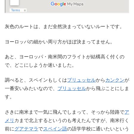
灰色のルートは、まだ全然決まっていないルートです。
ヨーロッパの細かい周り方がほぼ決まってません。
あと、ヨーロッパ・南米間のフライトが結構高く付くの
で、どこにしようか迷いました。
調べると、スペインもしくは
ブリュッセル
から
カンクン
が
一番安いみたいなので、
ブリュッセル
から飛ぶことにしま
す。
さきに南米まで一気に飛んでしまって、そっから陸路で
ア
メリ
カまで北上するというのも考えたんですが、南米行く
前に
グアテマラ
で
スペイン語
の語学学校に通いたいという