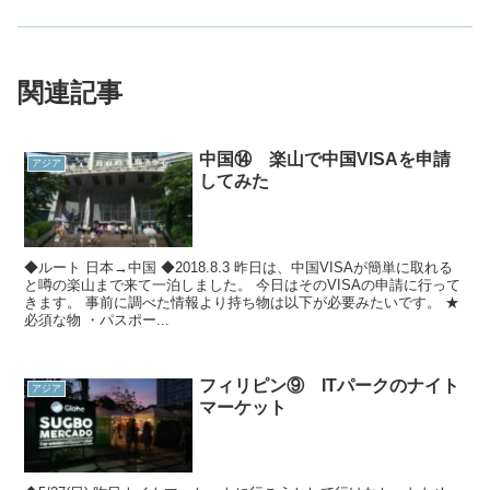
関連記事
中国⑭ 楽山で中国VISAを申請
アジア
してみた
◆ルート 日本→中国 ◆2018.8.3 昨日は、中国VISAが簡単に取れる
と噂の楽山まで来て一泊しました。 今日はそのVISAの申請に行って
きます。 事前に調べた情報より持ち物は以下が必要みたいです。 ★
必須な物 ・パスポー...
フィリピン⑨ ITパークのナイト
アジア
マーケット