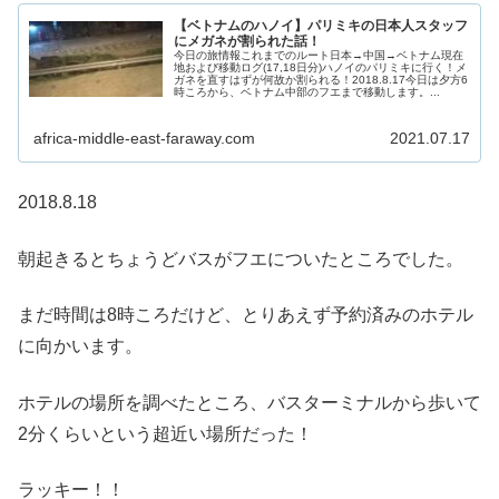
【ベトナムのハノイ】パリミキの日本人スタッフ
にメガネが割られた話！
今日の旅情報これまでのルート日本→中国→ベトナム現在
地および移動ログ(17,18日分)ハノイのパリミキに行く！メ
ガネを直すはずが何故か割られる！2018.8.17今日は夕方6
時ころから、ベトナム中部のフエまで移動します。...
africa-middle-east-faraway.com
2021.07.17
2018.8.18
朝起きるとちょうどバスがフエについたところでした。
まだ時間は8時ころだけど、とりあえず予約済みのホテル
に向かいます。
ホテルの場所を調べたところ、バスターミナルから歩いて
2分くらいという超近い場所だった！
ラッキー！！