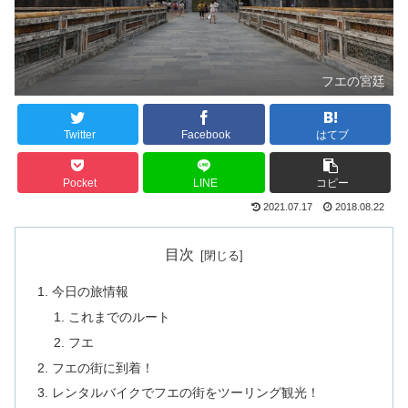
フエの宮廷
Twitter
Facebook
はてブ
Pocket
LINE
コピー
2021.07.17
2018.08.22
目次
今日の旅情報
これまでのルート
フエ
フエの街に到着！
レンタルバイクでフエの街をツーリング観光！