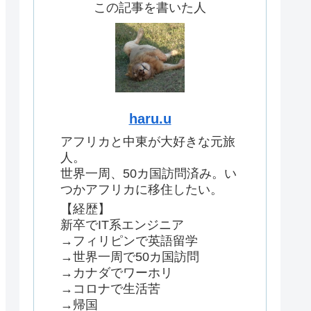
この記事を書いた人
haru.u
アフリカと中東が大好きな元旅
人。
世界一周、50カ国訪問済み。い
つかアフリカに移住したい。
【経歴】
新卒でIT系エンジニア
→フィリピンで英語留学
→世界一周で50カ国訪問
→カナダでワーホリ
→コロナで生活苦
→帰国