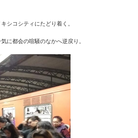
メキシコシティにたどり着く。
一気に都会の喧騒のなかへ逆戻り。