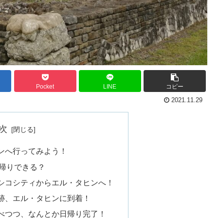
Pocket
LINE
コピー
2021.11.29
次
ンへ行ってみよう！
帰りできる？
シコシティからエル・タヒンへ！
跡、エル・タヒンに到着！
べつつ、なんとか日帰り完了！