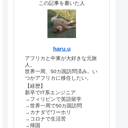
この記事を書いた人
haru.u
アフリカと中東が大好きな元旅
人。
世界一周、50カ国訪問済み。い
つかアフリカに移住したい。
【経歴】
新卒でIT系エンジニア
→フィリピンで英語留学
→世界一周で50カ国訪問
→カナダでワーホリ
→コロナで生活苦
→帰国