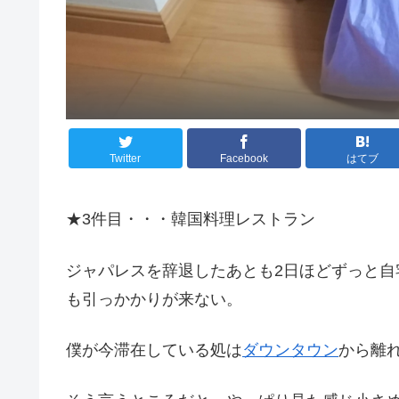
Twitter
Facebook
はてブ
★3件目・・・韓国料理レストラン
ジャパレスを辞退したあとも2日ほどずっと
も引っかかりが来ない。
僕が今滞在している処は
ダウンタウン
から離