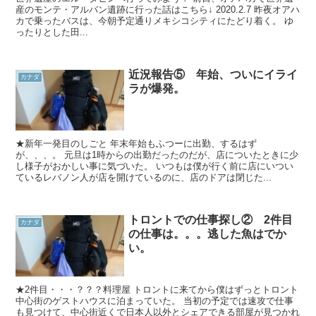
産のモンテ・アルバン遺跡に行った話はこちら↓ 2020.2.7 昨夜オアハ
カで乗ったバスは、今朝予定通りメキシコシティにたどり着く。 ゆ
ったりとした田...
近況報告⑤ 年始、ついにイライ
カナダ
ラが爆発。
★新年一発目のしごと 年末年始もふつーに出勤、するはず
が、、、。 元旦は1時からの出勤だったのだが、店についたときに少
し様子がおかしい事に気づいた。 いつもは僕が行く前に店にいつい
ているレバノン人が店を開けているのに、店のドアは閉じた...
トロントでの仕事探し② 2件目
カナダ
の仕事は。。。逃した魚はでか
い。
★2件目・・・？？？料理屋 トロントに来てから僕はずっとトロント
中心街のゲストハウスに泊まっていた。 当初の予定では速攻で仕事
も見つけて、中心街近くで日本人以外とシェアできる部屋が見つかれ