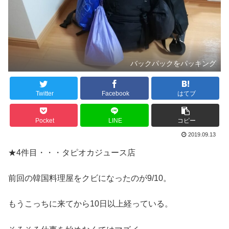
バックパックをパッキング
Twitter
Facebook
はてブ
Pocket
LINE
コピー
2019.09.13
★4件目・・・タピオカジュース店
前回の韓国料理屋をクビになったのが9/10。
もうこっちに来てから10日以上経っている。