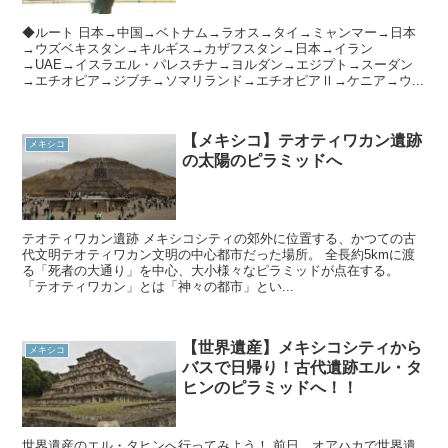
◆ルート 日本→中国→ベトナム→ラオス→タイ→ミャンマー→日本
→ウズベキスタン→キルギス→カザフスタン→日本→イラン
→UAE→イスラエル・パレスチナ→ヨルダン→エジプト→スーダン
→エチオピア→ジブチ→ソマリランド→エチオピアⅡ→ケニア→ウ...
【メキシコ】テオティワカン遺跡
メキシコ
の太陽のピラミッドへ
テオティワカン遺跡 メキシコシティの郊外に位置する、かつての古
代文明テオティワカン文明の中心都市だった場所。 全長約5kmに渡
る「死者の大通り」を中心、大小様々なピラミッドが点在する。
「テオティワカン」とは「神々の都市」とい...
【世界遺産】メキシコシティから
メキシコ
バスで日帰り！古代遺跡エル・タ
ヒンのピラミッドへ！！
世界遺産のエル・タヒンへ行ってみよう！ 前日、オアハカで世界遺