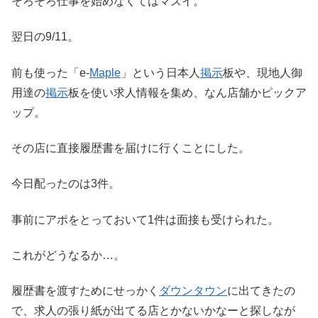
そろそろ仕事を始めなくてはマズイ。
翌日の9/11。
前も使った「e-
Maple
」という日本人
掲示
板や、現地人御
用達の
掲示
板を使い求人情報を集め、なん店舗かピックア
ップ。
その店に直接履歴書を届けに行くことにした。
今日配ったのは3件。
事前にアポをとっておいて1件は面接も受けられた。
これがどうなるか…。
履歴書を渡すためにせっかく
ダウンタウン
に出てきたの
で、求人の張り紙が出てる店とかないかなーと探しなが