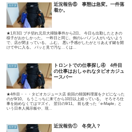
近況報告⑥ 事態は急変。一件落
カナダ
着か。
★1月3日 ブチ切れ元旦大掃除事件から2日。 今日も出勤したときの
様子がおかしかった。 一昨日と同じ。例のレバノン人がいないよう
で、店が閉まっている。 ふむ。 悪い予感がしたがとりあえず鍵を開
けて中に入る。 パッと見で汚な…くは...
トロントでの仕事探し④ 4件目
カナダ
の仕事はおしゃれなタピオカジュ
ースバー
★4件目・・・タピオカジュース店 前回の韓国料理屋をクビになった
のが9/10。 もうこっちに来てから10日以上経っている。 そろそろ仕
事を始めなくてはマズイ。 翌日の9/11。 前も使った「e-Maple」と
いう日本人掲示板や、現...
近況報告① 冬突入？
カナダ