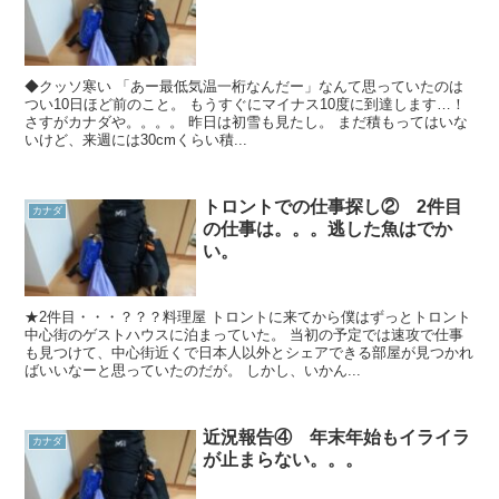
◆クッソ寒い 「あー最低気温一桁なんだー」なんて思っていたのは
つい10日ほど前のこと。 もうすぐにマイナス10度に到達します…！
さすがカナダや。。。。 昨日は初雪も見たし。 まだ積もってはいな
いけど、来週には30cmくらい積...
トロントでの仕事探し② 2件目
カナダ
の仕事は。。。逃した魚はでか
い。
★2件目・・・？？？料理屋 トロントに来てから僕はずっとトロント
中心街のゲストハウスに泊まっていた。 当初の予定では速攻で仕事
も見つけて、中心街近くで日本人以外とシェアできる部屋が見つかれ
ばいいなーと思っていたのだが。 しかし、いかん...
近況報告④ 年末年始もイライラ
カナダ
が止まらない。。。