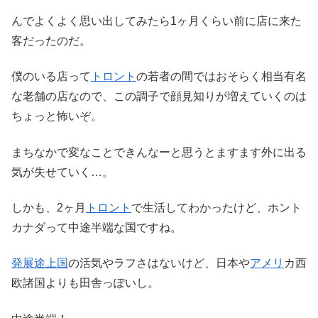
んでよくよく思い出してみたら1ヶ月くらい前に店に来た
客だったのだ。
僕のいる店って
トロント
の若者の間ではおそらく相当有名
な老舗の店なので、この調子で顔見知りが増えていくのは
ちょっと怖いぞ。
まちなかで変なことできんなーと思うとますます外に出る
気が失せていく…。
しかも、2ヶ月
トロント
で生活してわかったけど、ホント
カナダって中途半端な国ですね。
発展途上国
の活気やラフさはないけど、日本や
アメリ
カ西
欧諸国よりも田舎っぽいし。