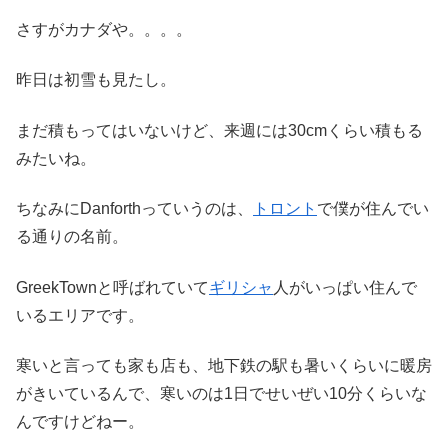
さすがカナダや。。。。
昨日は初雪も見たし。
まだ積もってはいないけど、来週には30cmくらい積もる
みたいね。
ちなみにDanforthっていうのは、
トロント
で僕が住んでい
る通りの名前。
GreekTownと呼ばれていて
ギリシャ
人がいっぱい住んで
いるエリアです。
寒いと言っても家も店も、地下鉄の駅も暑いくらいに暖房
がきいているんで、寒いのは1日でせいぜい10分くらいな
んですけどねー。