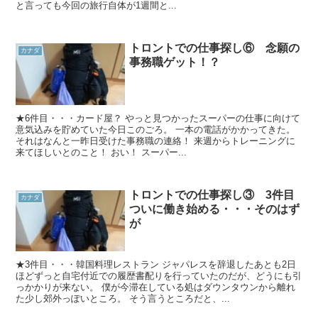
と言っても今回の旅行自体が1週間と...
トロントでの仕事探し⑥ 念願の
カナダ
事務職ゲット！？
★6件目・・・カード屋？ やっと見つかったスーパーの仕事に向けて
意気込みを貯めていた今日このごろ。 一本の電話がかかってきた。
それはなんと一昨日受けた事務職の連絡！ 来週からトレーニングに
来てほしいとのこと！ おい！ スーパー...
トロントでの仕事探し③ 3件目
カナダ
ついに働き始める・・・そのはず
が
★3件目・・・韓国料理レストラン ジャパレスを辞退したあとも2日
ほどずっと自宅付近での履歴書配りを行っていたのだが、どうにも引
っかかりが来ない。 僕が今滞在している処はダウンタウンから離れ
た少し郊外っぽいところ。 そう言うところだと、...