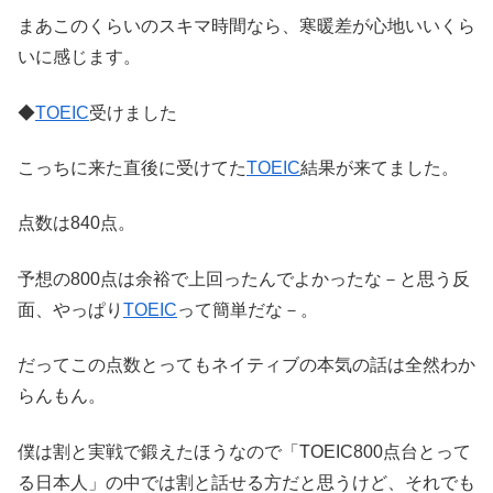
まあこのくらいのスキマ時間なら、寒暖差が心地いいくら
いに感じます。
◆
TOEIC
受けました
こっちに来た直後に受けてた
TOEIC
結果が来てました。
点数は840点。
予想の800点は余裕で上回ったんでよかったな－と思う反
面、やっぱり
TOEIC
って簡単だな－。
だってこの点数とってもネイティブの本気の話は全然わか
らんもん。
僕は割と実戦で鍛えたほうなので「TOEIC800点台とって
る日本人」の中では割と話せる方だと思うけど、それでも