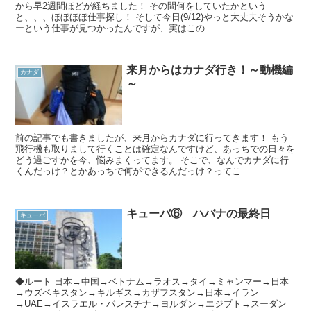
から早2週間ほどが経ちました！ その間何をしていたかという
と、、、ほぼほぼ仕事探し！ そして今日(9/12)やっと大丈夫そうかな
ーという仕事が見つかったんですが、実はこの...
来月からはカナダ行き！～動機編
カナダ
～
前の記事でも書きましたが、来月からカナダに行ってきます！ もう
飛行機も取りまして行くことは確定なんですけど、あっちでの日々を
どう過ごすかを今、悩みまくってます。 そこで、なんでカナダに行
くんだっけ？とかあっちで何ができるんだっけ？ってこ...
キューバ⑥ ハバナの最終日
キューバ
◆ルート 日本→中国→ベトナム→ラオス→タイ→ミャンマー→日本
→ウズベキスタン→キルギス→カザフスタン→日本→イラン
→UAE→イスラエル・パレスチナ→ヨルダン→エジプト→スーダン