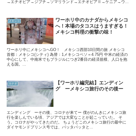
→エチオピア→ジブチ→ソマリランド→エチオピアⅡ→ケニア→ウ...
ワーホリ中のカナダからメキシコ
メキシコ
へ！本場のタコスはうますぎる！
メキシコ料理の衝撃の味！
ワーホリ中にメキシコへGO！ メキシコ西部10日間の旅 メキシコ
首都：メキシコ(シティ) 為替：1メキシコペソ＝4.75円 中米の経済の
中心にして、中南米でもブラジルにつぎ2番目の経済規模、人口を抱
える国。...
【ワーホリ編完結】エンディン
カナダ
グ ーメキシコ旅行のその後ー
エンディング ーその後、コロナが来てー 僕がのんきにメキシコ旅
行を楽しんでいる頃、アジアでは大変なことが起こっていた。 そ
う。コロナがやってきたのだ。 ちょうどこのメキシコ旅行の最中に
ダイヤモンドプリンス号では、バッタバッタと...