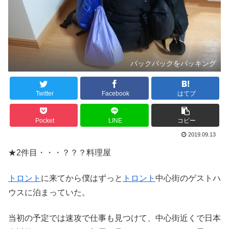
バックパックをパッキング
Twitter
Facebook
はてブ
Pocket
LINE
コピー
2019.09.13
★2件目・・・？？？料理屋
トロント
に来てから僕はずっと
トロント
中心街のゲストハ
ウスに泊まっていた。
当初の予定では速攻で仕事も見つけて、中心街近くで日本