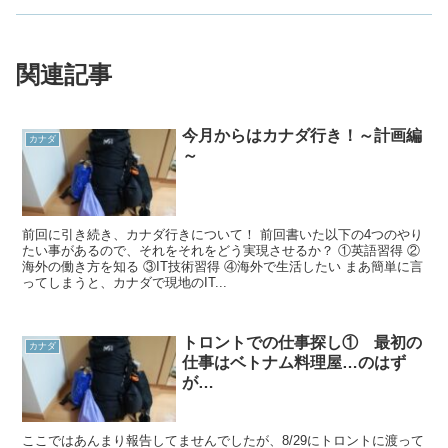
関連記事
今月からはカナダ行き！～計画編
カナダ
～
前回に引き続き、カナダ行きについて！ 前回書いた以下の4つのやり
たい事があるので、それをそれをどう実現させるか？ ①英語習得 ②
海外の働き方を知る ③IT技術習得 ④海外で生活したい まあ簡単に言
ってしまうと、カナダで現地のIT...
トロントでの仕事探し① 最初の
カナダ
仕事はベトナム料理屋…のはず
が…
ここではあんまり報告してませんでしたが、8/29にトロントに渡って