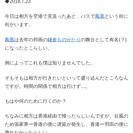
◆2018.7.23
今日は相方を空港で見送ったあと、バスで
鳳凰
という街に
向かいます。
鳳凰
は去年の邦画の
鎌倉ものがたり
の舞台として有名(？)
になったとこらしい。
例によってこれも僕は知りませんでした。
そもそもは相方が行きたいといって盛り込んだところなん
ですが、時間の関係で相方は行けず…。
もはや何のために行くのか？
ちなみに相方は香港経由で帰ったらしいんですが、台風の
ため張家界ー香港の便に遅延が発生し、香港ー羽田の便に
乗れなかったらしい。