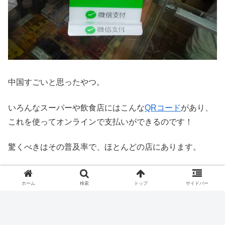
中国すごいと思ったやつ。
いろんなスーパーや飲食店にはこんな
QRコード
があり、
これを使ってオンラインで支払いができるのです！
驚くべきはその普及率で、ほとんどの店にあります。
ただその手順はちょっとめんどくさそうだったので、僕は
ホーム
検索
トップ
サイドバー
SUICA
支払いが普及してくれたほうが嬉しいかなー。