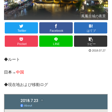
鳳凰古城の夜景
Twitter
Facebook
はてブ
Pocket
LINE
コピー
2018.07.27
◆ルート
日本→
中国
◆現在地および移動ログ