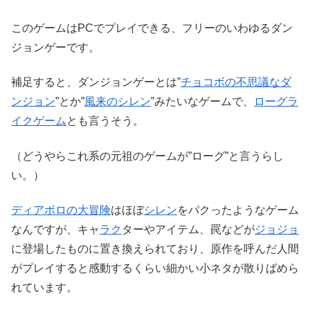
このゲームはPCでプレイできる、フリーのいわゆるダン
ジョンゲーです。
補足すると、ダンジョンゲーとは”
チョコボの不思議なダ
ンジョン
”とか”
風来のシレン
”みたいなゲームで、
ローグラ
イクゲーム
とも言うそう。
（どうやらこれ系の元祖のゲームが”ローグ”と言うらし
い。）
ディアボロの大冒険
はほぼ
シレン
をパクったようなゲーム
なんですが、キャ
ラク
ターやアイテム、罠などが
ジョジョ
に登場したものに置き換えられており、原作を呼んだ人間
がプレイすると感動するくらい細かい小ネタが散りばめら
れています。