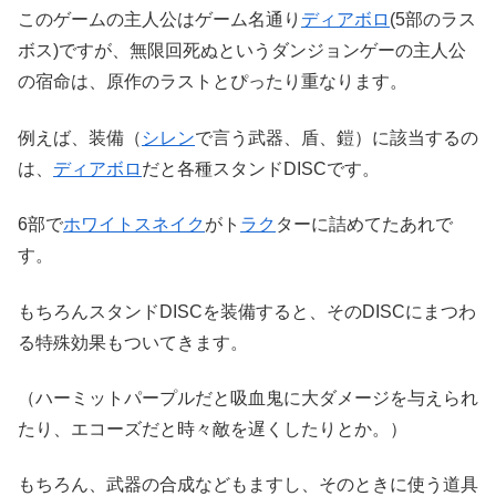
このゲームの主人公はゲーム名通り
ディアボロ
(5部のラス
ボス)ですが、無限回死ぬというダンジョンゲーの主人公
の宿命は、原作のラストとぴったり重なります。
例えば、装備（
シレン
で言う武器、盾、鎧）に該当するの
は、
ディアボロ
だと各種スタンドDISCです。
6部で
ホワイトスネイク
がト
ラク
ターに詰めてたあれで
す。
もちろんスタンドDISCを装備すると、そのDISCにまつわ
る特殊効果もついてきます。
（ハーミットパープルだと吸血鬼に大ダメージを与えられ
たり、エコーズだと時々敵を遅くしたりとか。）
もちろん、武器の合成などもますし、そのときに使う道具