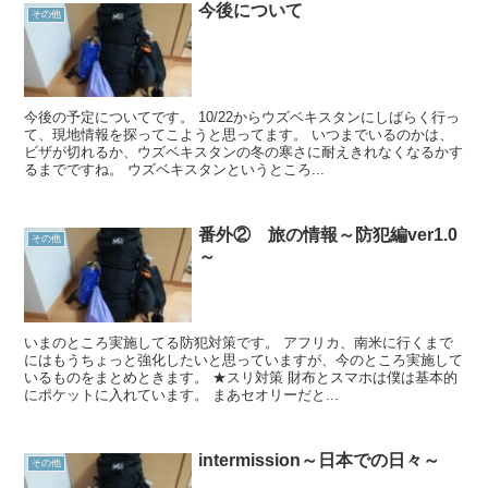
今後について
その他
今後の予定についてです。 10/22からウズベキスタンにしばらく行っ
て、現地情報を探ってこようと思ってます。 いつまでいるのかは、
ビザが切れるか、ウズベキスタンの冬の寒さに耐えきれなくなるかす
るまでですね。 ウズベキスタンというところ...
番外② 旅の情報～防犯編ver1.0
その他
～
いまのところ実施してる防犯対策です。 アフリカ、南米に行くまで
にはもうちょっと強化したいと思っていますが、今のところ実施して
いるものをまとめときます。 ★スリ対策 財布とスマホは僕は基本的
にポケットに入れています。 まあセオリーだと...
intermission～日本での日々～
その他