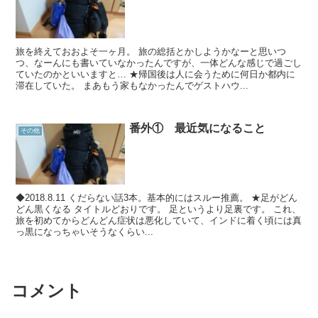
旅を終えておおよそ一ヶ月。 旅の総括とかしようかなーと思いつ
つ、なーんにも書いていなかったんですが、一体どんな感じで過ごし
ていたのかといいますと… ★帰国後は人に会うために何日か都内に
滞在していた。 まあもう家もなかったんでゲストハウ...
番外① 最近気になること
その他
◆2018.8.11 くだらない話3本。基本的にはスルー推薦。 ★足がどん
どん黒くなる タイトルどおりです。 足というより足裏です。 これ、
旅を初めてからどんどん症状は悪化していて、インドに着く頃には真
っ黒になっちゃいそうなくらい...
コメント