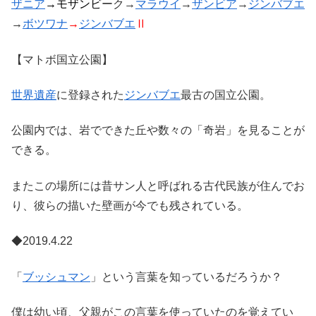
ザニア
→
モザンビ
ーク→
マラウイ
→
ザンビア
→
ジンバブエ
→
ボツワナ
→
ジンバブエ
Ⅱ
【マトボ国立公園】
世界遺産
に登録された
ジンバブエ
最古の国立公園。
公園内では、岩でできた丘や数々の「奇岩」を見ることが
できる。
またこの場所には昔サン人と呼ばれる古代民族が住んでお
り、彼らの描いた壁画が今でも残されている。
◆2019.4.22
「
ブッシュマン
」という言葉を知っているだろうか？
僕は幼い頃、父親がこの言葉を使っていたのを覚えてい