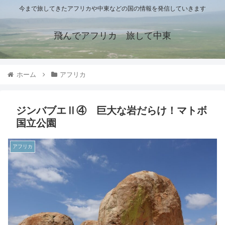
今まで旅してきたアフリカや中東などの国の情報を発信していきます
飛んでアフリカ 旅して中東
ホーム
アフリカ
ジンバブエⅡ④ 巨大な岩だらけ！マトボ
国立公園
アフリカ