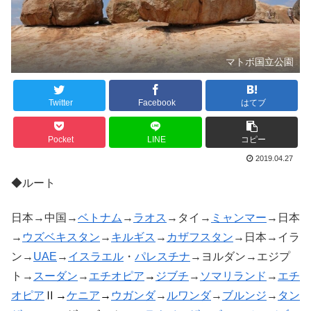
マトボ国立公園
Twitter
Facebook
はてブ
Pocket
LINE
コピー
2019.04.27
◆ルート
日本→中国→
ベトナム
→
ラオス
→タイ→
ミャンマー
→日本
→
ウズベキスタン
→
キルギス
→
カザフスタン
→日本→イラ
ン→
UAE
→
イスラエル
・
パレスチナ
→ヨルダン→エジプ
ト→
スーダン
→
エチオピア
→
ジブチ
→
ソマリランド
→
エチ
オピア
Ⅱ→
ケニア
→
ウガンダ
→
ルワンダ
→
ブルンジ
→
タン