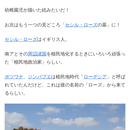
幼稚園児が描いた絵みたいだ！
お次はもう一つの見どころ「
セシル・ローズ
の墓」に！
セシル・ローズ
はイギリス人。
南アとその
周辺諸国
を植民地化するときにいろいろ頑張っ
た「植民地政治家」らしい。
ボツワナ
、
ジンバブエ
は植民地時代「
ローデシア
」と呼ば
れていたんだけど、これは彼の名前の「ローズ」から来て
るらしい。