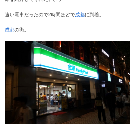
速い電車だったので2時間ほどで
成都
に到着。
成都
の街。