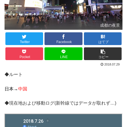
成都の夜景
Twitter
Facebook
はてブ
Pocket
LINE
コピー
2018.07.29
◆ルート
日本→
中国
◆現在地および移動ログ(新幹線ではデータが取れず…)