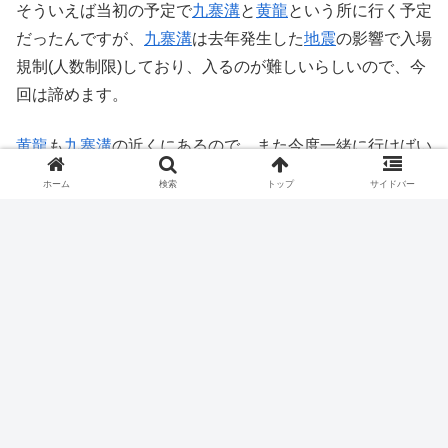
そういえば当初の予定で
九寨溝
と
黄龍
という所に行く予定
だったんですが、
九寨溝
は去年発生した
地震
の影響で入場
規制(人数制限)しており、入るのが難しいらしいので、今
回は諦めます。
黄龍
も
九寨溝
の近くにあるので、また今度一緒に行けばい
いや～ということで一緒に断念。
ホーム
検索
トップ
サイドバー
ということで
成都
観光の後は寄り道せず
西安
に直行する予
定です。
アジア
世界一周
中国
haru.u