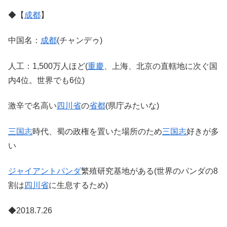
◆【
成都
】
中国名：
成都
(チャンデゥ)
人工：1,500万人ほど(
重慶
、上海、北京の直轄地に次ぐ国
内4位。世界でも6位)
激辛で名高い
四川省
の
省都
(県庁みたいな)
三国志
時代、蜀の政権を置いた場所のため
三国志
好きが多
い
ジャイアントパンダ
繁殖研究基地がある(世界のパンダの8
割は
四川省
に生息するため)
◆2018.7.26