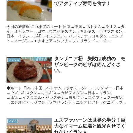
でアクティブ寿司を食す！
今日の旅情報 これまでのルート 日本→中国→ベトナム→ラオス→タ
イ→ミャンマー→日本→ウズベキスタン→キルギス→カザフスタン→
日本→イラン→UAE→イスラエル・パレスチナ→ヨルダン→エジプ
ト→スーダン→エチオピア→ジブチ→ソマリランド→エチ...
タンザニア⑨ 失敗は成功の…モ
アフリカ
ザンビークのビザはめんどくさ
い。
◆ルート 日本→中国→ベトナム→ラオス→タイ→ミャンマー→日本
→ウズベキスタン→キルギス→カザフスタン→日本→イラン
→UAE→イスラエル・パレスチナ→ヨルダン→エジプト→スーダン
→エチオピア→ジブチ→ソマリランド→エチオピアⅡ→ケニア→ウ...
エスファハーンは世界の半分！巨
アジア
大なイマーム広場と観光させてく
れないイラン人