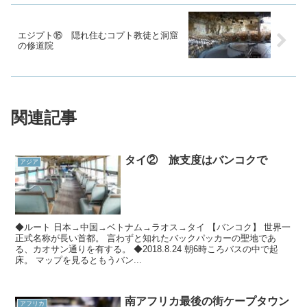
エジプト⑯ 隠れ住むコプト教徒と洞窟
の修道院
関連記事
タイ② 旅支度はバンコクで
アジア
◆ルート 日本→中国→ベトナム→ラオス→タイ 【バンコク】 世界一
正式名称が長い首都。 言わずと知れたバックパッカーの聖地であ
る、カオサン通りを有する。 ◆2018.8.24 朝6時ころバスの中で起
床。 マップを見るともうバン...
南アフリカ最後の街ケープタウン
アフリカ