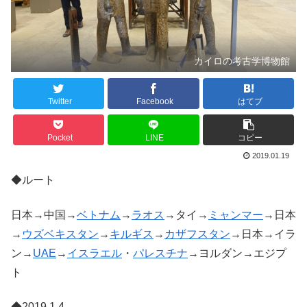
カイロの考古学博物館
Twitter
Facebook
はてブ
Pocket
LINE
コピー
2019.01.19
◆ルート
日本→中国→
ベトナム
→
ラオス
→タイ→
ミャンマー
→日本
→
ウズベキスタン
→
キルギス
→
カザフスタン
→日本→イラ
ン→
UAE
→
イスラエル
・
パレスチナ
→ヨルダン→エジプ
ト
◆2019.1.4