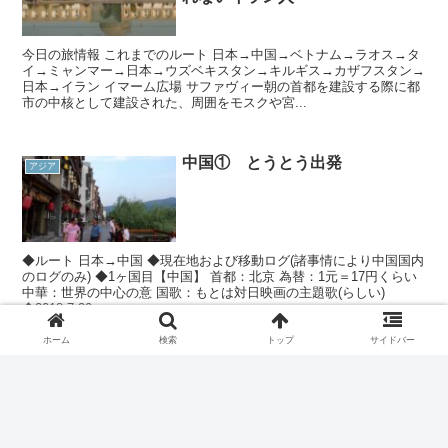
今日の旅情報 これまでのルート 日本→中国→ベトナム→ラオス→タ
イ→ミャンマー→日本→ウズベキスタン→キルギス→カザフスタン→
日本→イラン イマーム広場 サファヴィー朝の首都を建設する際に都
市の中核として建設された、周囲をモスクや宮...
中国① とうとう出発
アジア
◆ルート 日本→中国 ◆現在地および移動ログ(諸事情により中国国内
のログのみ) ◆1ヶ国目【中国】 首都：北京 為替：1元＝17円くらい
中華：世界の中心の意 国歌：もとは対日映画の主題歌(らしい)
◆2018.7.20...
ホーム
検索
トップ
サイドバー
ナイルに沿ってヒッチハイクでハ
アフリカ
ルツームへ！大迫力のスフィダン
スとそこに集まる大学生たち