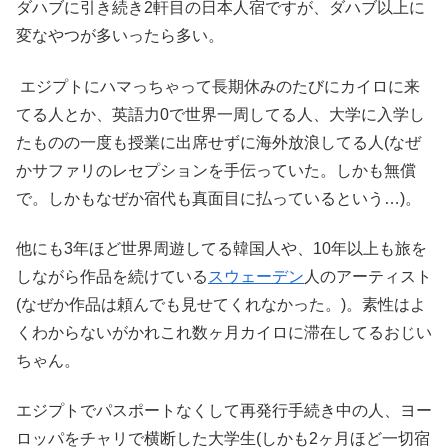
ダハブに引き続き2軒目の日本人宿ですが、ダハブ以上に
変なやつが多いったら多い。
エジプトにハマっちゃって長期休みのたびにカイロに来
てる人とか、英語力0で世界一周してる人、大学に入学し
たものの一度も授業に出席せずに海外放浪してる人(なぜ
かサファリのレセプションを手伝っていた。しかも無償
で。しかもなぜか宿代も真面目に払っているという…)。
他にも3年ほど世界周遊してる韓国人や、10年以上も旅を
しながら作品を続けている
スウェーデン
人のアーティスト
(なぜか作品は頼んでも見せてくれなかった。)。素性はよ
くわからないがかれこれ数ヶ月カイロに滞在してるおじい
ちゃん。
エジプトでパスポートなくして再発行手続き中の人、ヨー
ロッパをチャリで横断した大学生(しかも2ヶ月ほど一切宿