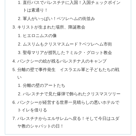
直行バスでパレスチナに入国！入国チェックポイン
トは素通り！
軍人がいっぱい！ベツレヘムの街並み
キリストが生まれた場所、降誕教会
ヒエロニムスの像
ムスリムもクリスマスムード？ベツレヘム市街
聖母マリアが授乳した？ミルク・グロット教会
バンクシーの絵が残るパレスチナ人のキャンプ
分離の壁で事件発生 イスラエル軍と子どもたちの戦
い
分離の壁のアートたち
パレスチナで見た爆弾で飾られたクリスマスツリー
バンクシーが経営する世界一見晴らしの悪いホテルで
トイレを借りる
パレスチナからエルサレムへ戻る！そして今日はユダ
ヤ教のシャバットの日！