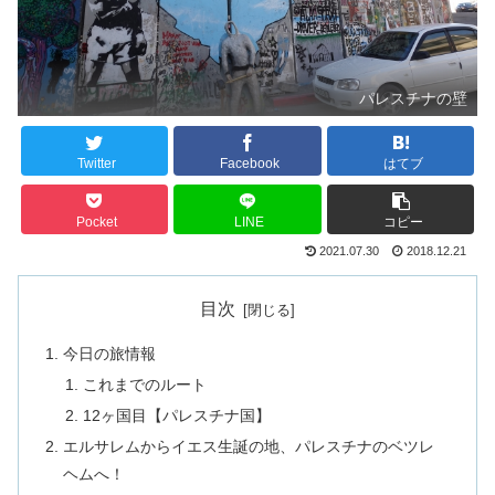
パレスチナの壁
Twitter
Facebook
はてブ
Pocket
LINE
コピー
2021.07.30
2018.12.21
目次
今日の旅情報
これまでのルート
12ヶ国目【パレスチナ国】
エルサレムからイエス生誕の地、パレスチナのベツレ
ヘムへ！