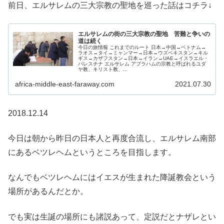
前日、エルサレムの三大宗教の聖地を巡った話はコチラ↓
エルサレムの街の三大宗教の聖地 苦難と争いの
道は続く
今日の旅情報 これまでのルート 日本→中国→ベトナム→
ラオス→タイ→ミャンマー→日本→ウズベキスタン→キル
ギス→カザフスタン→日本→イラン→UAE→イスラエル・
パレスチナ エルサレム アブラハムの宗教と呼ばれるユダ
ヤ教、キリスト教、...
africa-middle-east-faraway.com
2021.07.30
2018.12.14
今日は朝から昨日の日本人と再度合流し、エルサレム南部
にあるベツレヘムというところを目指します。
なんでもベツレヘムにはイエスが生まれた降誕教会という
場所があるんだとか。
でも実は生誕の場所にも諸説あって、定説だとナザレとい