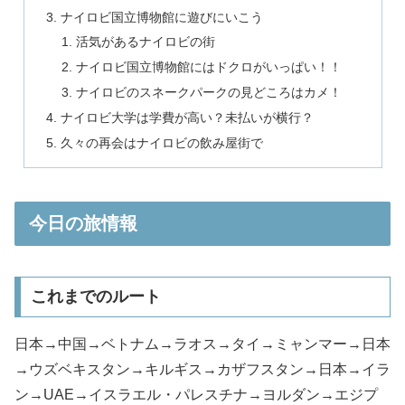
ナイロビ国立博物館に遊びにいこう
活気があるナイロビの街
ナイロビ国立博物館にはドクロがいっぱい！！
ナイロビのスネークパークの見どころはカメ！
ナイロビ大学は学費が高い？未払いが横行？
久々の再会はナイロビの飲み屋街で
今日の旅情報
これまでのルート
日本→中国→ベトナム→ラオス→タイ→ミャンマー→日本
→ウズベキスタン→キルギス→カザフスタン→日本→イラ
ン→UAE→イスラエル・パレスチナ→ヨルダン→エジプ