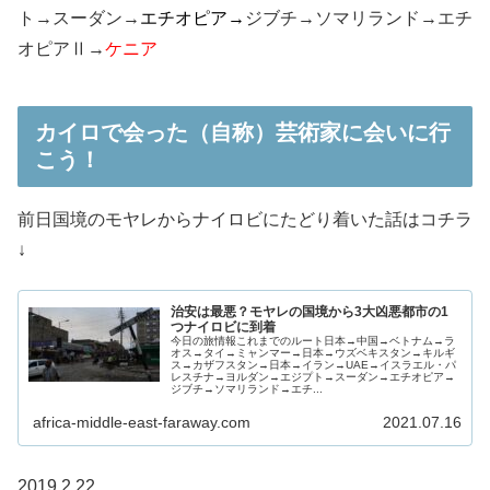
ト→スーダン→
エチオピア→
ジブチ→ソマリランド→エチ
オピアⅡ→
ケニア
カイロで会った（自称）芸術家に会いに行
こう！
前日国境のモヤレからナイロビにたどり着いた話はコチラ
↓
治安は最悪？モヤレの国境から3大凶悪都市の1
つナイロビに到着
今日の旅情報これまでのルート日本→中国→ベトナム→ラ
オス→タイ→ミャンマー→日本→ウズベキスタン→キルギ
ス→カザフスタン→日本→イラン→UAE→イスラエル・パ
レスチナ→ヨルダン→エジプト→スーダン→エチオピア→
ジブチ→ソマリランド→エチ...
africa-middle-east-faraway.com
2021.07.16
2019.2.22