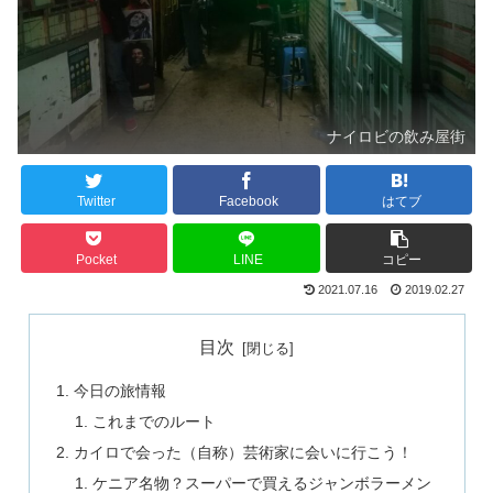
ナイロビの飲み屋街
Twitter
Facebook
はてブ
Pocket
LINE
コピー
2021.07.16
2019.02.27
目次
今日の旅情報
これまでのルート
カイロで会った（自称）芸術家に会いに行こう！
ケニア名物？スーパーで買えるジャンボラーメン