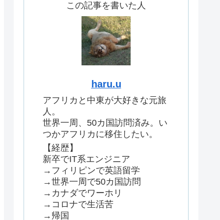
この記事を書いた人
haru.u
アフリカと中東が大好きな元旅
人。
世界一周、50カ国訪問済み。い
つかアフリカに移住したい。
【経歴】
新卒でIT系エンジニア
→フィリピンで英語留学
→世界一周で50カ国訪問
→カナダでワーホリ
→コロナで生活苦
→帰国