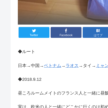
Twitter
Facebook
はてブ
◆ルート
日本→中国→
ベトナム
→
ラオス
→タイ→
ミャ
◆2018.9.12
昼ころルームメイトのフランス人と一緒に昼
実は、欧米の人と一緒にどこかに行くのは初