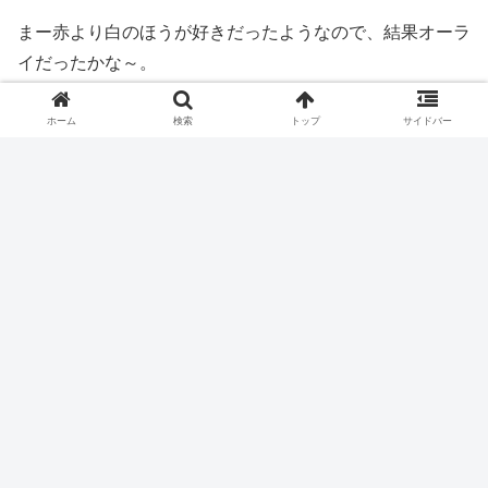
まー赤より白のほうが好きだったようなので、結果オーラ
イだったかな～。
日没まで慣れないワインを楽しんでから、ニャウンシェに
ホーム
検索
トップ
サイドバー
戻りました。
ニャウンシェでは明日のカックー遺跡行きの手配をしまし
たが、そこらへんの話は明日の記事でまとめて！
アジア
ミャンマー
世界一周
haru.u
ミャンマー⑥ ヤンゴンで警察に連れて