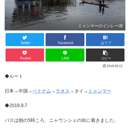
ミャンマーのインレー湖
Twitter
Facebook
はてブ
Pocket
LINE
コピー
2018.09.12
◆ルート
日本→中国→
ベトナム
→
ラオス
→タイ→
ミャンマー
◆2018.9.7
バスは朝の5時ころ、ニャウンシェの街に着きました。