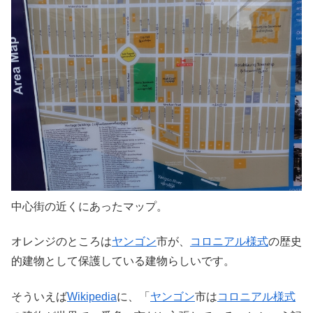
中心街の近くにあったマップ。
オレンジのところは
ヤンゴン
市が、
コロニアル様式
の歴史
的建物として保護している建物らしいです。
そういえば
Wikipedia
に、「
ヤンゴン
市は
コロニアル様式