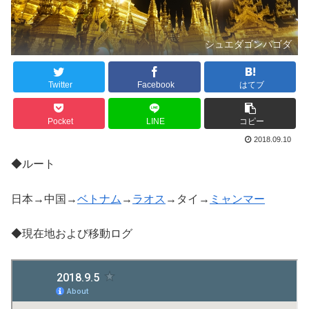
シュエダゴンパゴダ
Twitter
Facebook
はてブ
Pocket
LINE
コピー
2018.09.10
◆ルート
日本→中国→
ベトナム
→
ラオス
→タイ→
ミャンマー
◆現在地および移動ログ