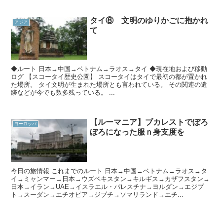
タイ⑧ 文明のゆりかごに抱かれ
アジア
て
◆ルート 日本→中国→ベトナム→ラオス→タイ ◆現在地および移動
ログ 【スコータイ歴史公園】 スコータイはタイで最初の都が置かれ
た場所。 タイ文明が生まれた場所とも言われている。 その関連の遺
跡などが今でも数多残っている。 ...
【ルーマニア】ブカレストでぼろ
ヨーロッパ
ぼろになった服ｎ身支度を
今日の旅情報 これまでのルート 日本→中国→ベトナム→ラオス→タ
イ→ミャンマー→日本→ウズベキスタン→キルギス→カザフスタン→
日本→イラン→UAE→イスラエル・パレスチナ→ヨルダン→エジプ
ト→スーダン→エチオピア→ジブチ→ソマリランド→エチ...