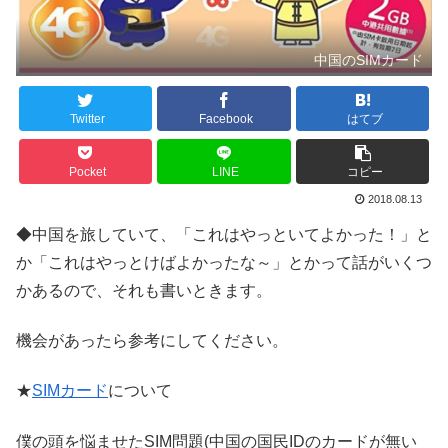
中国のSIMカード
Twitter
Facebook
はてブ
Pocket
LINE
コピー
2018.08.13
◆中国を旅していて、「これはやっといてよかった！」と
か「これはやっとけばよかったな～」とかって話がいくつ
かあるので、それも書いときます。
機会があったら参考にしてください。
★
SIMカード
について
僕の頭を悩ませたSIM問題(中国の国民IDのカードが無い