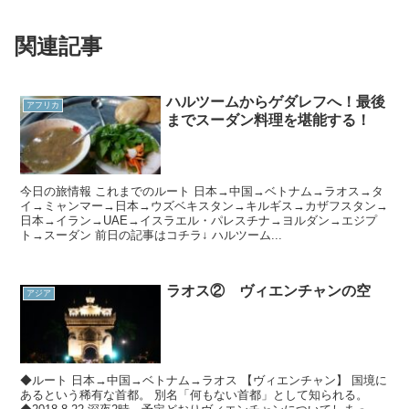
関連記事
ハルツームからゲダレフへ！最後
アフリカ
までスーダン料理を堪能する！
今日の旅情報 これまでのルート 日本→中国→ベトナム→ラオス→タ
イ→ミャンマー→日本→ウズベキスタン→キルギス→カザフスタン→
日本→イラン→UAE→イスラエル・パレスチナ→ヨルダン→エジプ
ト→スーダン 前日の記事はコチラ↓ ハルツーム...
ラオス② ヴィエンチャンの空
アジア
◆ルート 日本→中国→ベトナム→ラオス 【ヴィエンチャン】 国境に
あるという稀有な首都。 別名「何もない首都」として知られる。