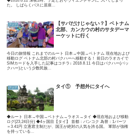
◆2018.8.22 深夜2時、予定どおりヴィエンチャンについてしまっ
た。 しばらくバスに居座...
【サパだけじゃない？】ベトナム
アジア
北部、カンカウの村のサタデーマ
ーケットに行く
今日の旅情報 これまでのルート 日本→中国→ベトナム 現在地および
移動ログ ベトナム北部の村バクハーへ移動する！ 前日のラオカイで
SIMカードを入手した記事はコチラ↓ 2018.8.11 今日はバクハー(バッ
クハー)という少数民族...
タイ① 予想外にタイへ
アジア
◆ルート 日本→中国→ベトナム→ラオス→タイ ◆現在地および移動
ログ(23,24日分) ◆4ヶ国目【タイ】 首都：バンコク 為替：1バーツ
＝3.41円 立憲君主制だが、国王が絶対の人気を誇る国。 軍部が強権
を持っている...