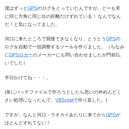
僕はずっと
GPS
のログをとっていたんですが、どーも常
に同じ方角に同じ位の距離だけずれている！ なんでなん
だ！と気になってました。
河口に来たところで我慢できなくなり、とうとう
GPS
の
ログを自動で一括調整するツールを作りました。（ちなみ
に
GPSロガー
のメーカーにも問い合わせましたが門前払
いでした）
半日かけてね・・・。
(単にバッチファイルで作ろうとしたら思いの外めんどく
さい処理になったんで、
VBScript
で作り直した。)
ですが、なんと河口・ラオカイあたりに来てから
GPS
が
ほとんどずれてない！