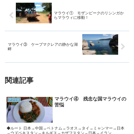
マラウイ① モザンビークのリシンガか
らマラウィに移動！
マラウイ③ ケープマクレアの静かな湖
畔
関連記事
マラウイ④ 残念な国マラウイの
アフリカ
苦悩
◆ルート 日本→中国→ベトナム→ラオス→タイ→ミャンマー→日本
→ウズベキスタン→キルギス→カザフスタン→日本→イラン