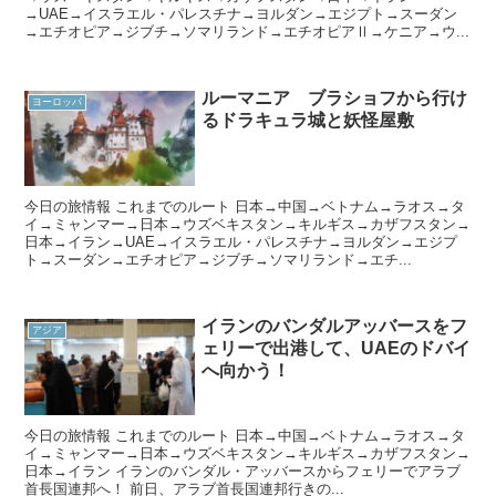
→UAE→イスラエル・パレスチナ→ヨルダン→エジプト→スーダン
→エチオピア→ジブチ→ソマリランド→エチオピアⅡ→ケニア→ウ...
ルーマニア ブラショフから行け
ヨーロッパ
るドラキュラ城と妖怪屋敷
今日の旅情報 これまでのルート 日本→中国→ベトナム→ラオス→タ
イ→ミャンマー→日本→ウズベキスタン→キルギス→カザフスタン→
日本→イラン→UAE→イスラエル・パレスチナ→ヨルダン→エジプ
ト→スーダン→エチオピア→ジブチ→ソマリランド→エチ...
イランのバンダルアッバースをフ
アジア
ェリーで出港して、UAEのドバイ
へ向かう！
今日の旅情報 これまでのルート 日本→中国→ベトナム→ラオス→タ
イ→ミャンマー→日本→ウズベキスタン→キルギス→カザフスタン→
日本→イラン イランのバンダル・アッバースからフェリーでアラブ
首長国連邦へ！ 前日、アラブ首長国連邦行きの...