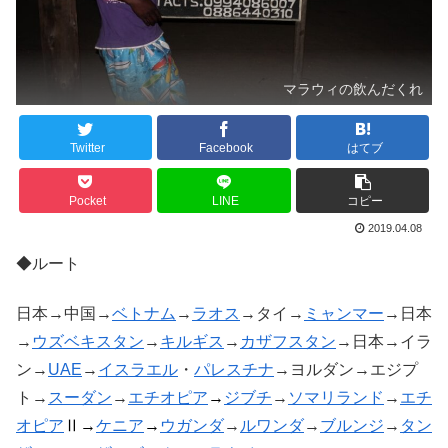
マラウィの飲んだくれ
Twitter
Facebook
はてブ
Pocket
LINE
コピー
2019.04.08
◆ルート
日本→中国→
ベトナム
→
ラオス
→タイ→
ミャンマー
→日本
→
ウズベキスタン
→
キルギス
→
カザフスタン
→日本→イラ
ン→
UAE
→
イスラエル
・
パレスチナ
→ヨルダン→エジプ
ト→
スーダン
→
エチオピア
→
ジブチ
→
ソマリランド
→
エチ
オピア
Ⅱ→
ケニア
→
ウガンダ
→
ルワンダ
→
ブルンジ
→
タン