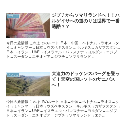
ジブチからソマリランドへ！！ハ
アフリカ
ルゲイサへの道のりは世界で一番
過酷？？
今日の旅情報 これまでのルート 日本→中国→ベトナム→ラオス→タ
イ→ミャンマー→日本→ウズベキスタン→キルギス→カザフスタン→
日本→イラン→UAE→イスラエル・パレスチナ→ヨルダン→エジプ
ト→スーダン→エチオピア→ジブチ→ソマリランド ...
大迫力のドラケンスバーグを登っ
アフリカ
て！天空の国レソトのサニパス
へ！
今日の旅情報 これまでのルート 日本→中国→ベトナム→ラオス→タ
イ→ミャンマー→日本→ウズベキスタン→キルギス→カザフスタン→
日本→イラン→UAE→イスラエル・パレスチナ→ヨルダン→エジプ
ト→スーダン→エチオピア→ジブチ→ソマリランド→エチ...