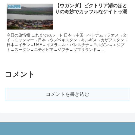
【ウガンダ】ビクトリア湖のほと
アフリカ
りの奇妙でカラフルなケイトゥ湖
今日の旅情報 これまでのルート 日本→中国→ベトナム→ラオス→タ
イ→ミャンマー→日本→ウズベキスタン→キルギス→カザフスタン→
日本→イラン→UAE→イスラエル・パレスチナ→ヨルダン→エジプ
ト→スーダン→エチオピア→ジブチ→ソマリランド→...
コメント
コメントを書き込む