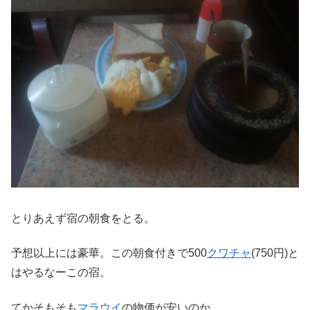
とりあえず宿の朝食をとる。
予想以上には豪華。この朝食付きで500
クワチャ
(750円)と
はやるなーこの宿。
てかそもそも
マラウイ
の物価が安いのか。