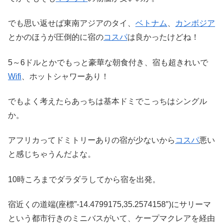
でも思い返せば東南アジアのタイ、
ベトナム
、
カンボジア
とかのほうが圧倒的に宿の
コスパ
は良かったけどね！
5～6ドルとかでもっと豪華な朝食付き、宿も超きれいで
Wifi
、ホットシャワーあり！
でもよく考えたらあっちは基本ドミでこっちはシングル
か。
アフリカってドミトリーありの宿が少ないから
コスパ
悪い
と感じちゃうんだよな。
10時ころまでダラダラしてから宿を出発。
宿近くの道端(座標”-14.4799175,35.2574158″)にサリーマ
という都市行きのミニバスがいて、ケープマクレアを経由