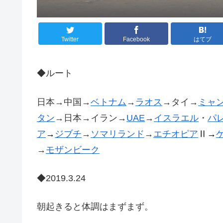
Twitter
Facebook
はてブ
◆ルート
日本→中国→
ベトナム
→
ラオス
→タイ→
ミャ
タン
→日本→イラン→
UAE
→
イスラエル
・
パ
ア
→
ジブチ
→
ソマリランド
→
エチオピア
Ⅱ→
→
モザンビーク
◆2019.3.24
朝起きると体調はまずまず。