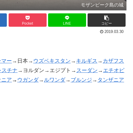
モザンビーク島の城
Pocket
LINE
コピー
2019.03.30
ンマー
→日本→
ウズベキスタン
→
キルギス
→
カザフス
レスチナ
→ヨルダン→エジプト→
スーダン
→
エチオピ
ケニア
→
ウガンダ
→
ルワンダ
→
ブルンジ
→
タンザニア