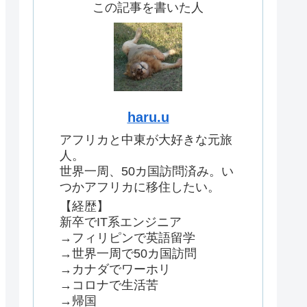
この記事を書いた人
haru.u
アフリカと中東が大好きな元旅
人。
世界一周、50カ国訪問済み。い
つかアフリカに移住したい。
【経歴】
新卒でIT系エンジニア
→フィリピンで英語留学
→世界一周で50カ国訪問
→カナダでワーホリ
→コロナで生活苦
→帰国