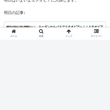
明日はいよいよエチオピアに入国します。
明日の記事↓
スーダンからバスでエチオピアへ！！エチオピア
のインジェラは衝撃的なお味
今日の旅情報 これまでのルート 日本→中国→ベトナム→
ラオス→タイ→ミャンマー→日本→ウズベキスタン→キル
ホーム
検索
トップ
サイドバー
ギス→カザフスタン→日本→イラン→UAE→イスラエル・
パレスチナ→ヨルダン→エジプト→スーダン→エチオピア
16ヶ国目【エチオピ...
africa-middle-east-faraway.com
2021.08.06
アフリカ
スーダン
世界一周
haru.u