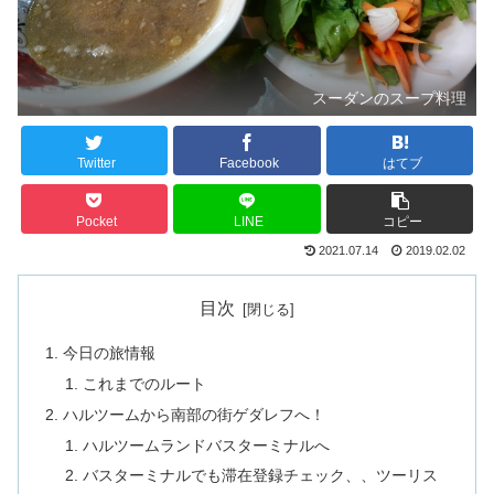
スーダンのスープ料理
Twitter
Facebook
はてブ
Pocket
LINE
コピー
2021.07.14
2019.02.02
目次
今日の旅情報
これまでのルート
ハルツームから南部の街ゲダレフへ！
ハルツームランドバスターミナルへ
バスターミナルでも滞在登録チェック、、ツーリス