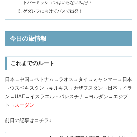
トパーミッションはいらないみたい
ゲダレフに向けてバスで出発！
今日の旅情報
これまでのルート
日本→中国→ベトナム→ラオス→タイ→ミャンマー→日本
→ウズベキスタン→キルギス→カザフスタン→日本→イラ
ン→UAE→イスラエル・パレスチナ→ヨルダン→エジプ
ト→
スーダン
前日の記事はコチラ↓