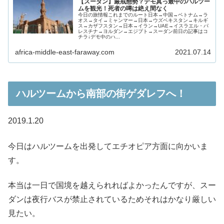
【スーダン】厳戒態勢？デモ真っ最中のハルツー
ムを観光！死者の噂は絶え間なく
今日の旅情報これまでのルート日本→中国→ベトナム→ラ
オス→タイ→ミャンマー→日本→ウズベキスタン→キルギ
ス→カザフスタン→日本→イラン→UAE→イスラエル・パ
レスチナ→ヨルダン→エジプト→スーダン前日の記事はコ
チラ↓デモ中のハ...
africa-middle-east-faraway.com
2021.07.14
ハルツームから南部の街ゲダレフへ！
2019.1.20
今日はハルツームを出発してエチオピア方面に向かいま
す。
本当は一日で国境を越えられればよかったんですが、スー
ダンは夜行バスが禁止されているためそれはかなり厳しい
見たい。