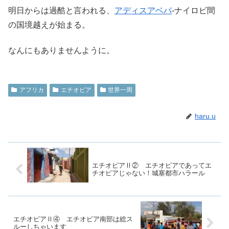
明日からは過酷と言われる、
アディスアベバ
-ナイロビ間
の国境越えが始まる。
なんにもありませんように。
アフリカ
エチオピア
世界一周
haru.u
エチオピアⅡ② エチオピアであってエ
チオピアじゃない！城塞都市ハラール
エチオピアⅡ④ エチオピア南部は総ス
ルーしちゃいます