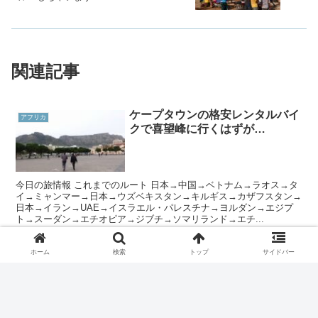
関連記事
ケープタウンの格安レンタルバイ
アフリカ
クで喜望峰に行くはずが…
今日の旅情報 これまでのルート 日本→中国→ベトナム→ラオス→タ
イ→ミャンマー→日本→ウズベキスタン→キルギス→カザフスタン→
日本→イラン→UAE→イスラエル・パレスチナ→ヨルダン→エジプ
ト→スーダン→エチオピア→ジブチ→ソマリランド→エチ...
ホーム
検索
トップ
サイドバー
【複合遺産】ハノイから行けるチ
アジア
ャンアンの景観関連遺産のツアー
に参加！