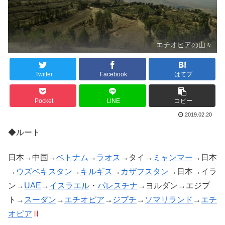
エチオピアの山々
Twitter
Facebook
はてブ
Pocket
LINE
コピー
2019.02.20
◆ルート
日本→中国→
ベトナム
→
ラオス
→タイ→
ミャンマー
→日本
→
ウズベキスタン
→
キルギス
→
カザフスタン
→日本→イラ
ン→
UAE
→
イスラエル
・
パレスチナ
→ヨルダン→エジプ
ト→
スーダン
→
エチオピア
→
ジブチ
→
ソマリランド
→
エチ
オピア
Ⅱ