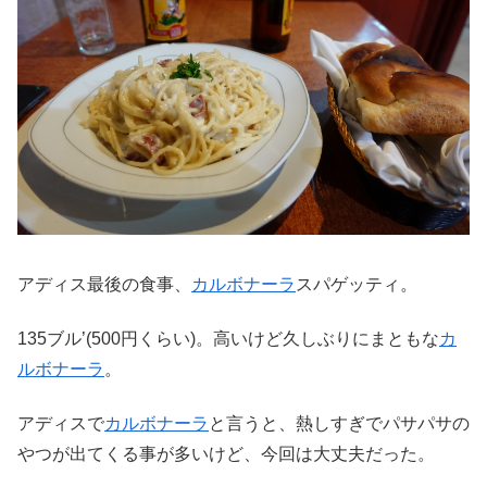
アディス最後の食事、
カルボナーラ
スパゲッティ。
135ブル’(500円くらい)。高いけど久しぶりにまともな
カ
ルボナーラ
。
アディスで
カルボナーラ
と言うと、熱しすぎでパサパサの
やつが出てくる事が多いけど、今回は大丈夫だった。