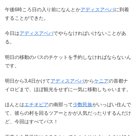
午後6時ころ日の入り前になんとか
アディスアベバ
に到着
することができた。
今日は
アディスアベバ
でやらなければいけないことがあ
る。
明日の移動のバスのチケットを予約しなければならないん
です。
明日から3,4日かけて
アディスアベバ
から
ケニア
の首都ナ
イロビまで、ほぼ観光をせずに一気に移動しちゃいます。
ほんとは
エチオピア
の南部って
少数民族
がいっぱい住んで
て、彼らの村を回るツアーとかが人気だったりするんだけ
ど、今回はすべてパス！