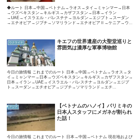
◆ルート 日本→中国→ベトナム→ラオス→タイ→ミャンマー→日本
→ウズベキスタン→キルギス→カザフスタン→日本→イラン
→UAE→イスラエル・パレスチナ→ヨルダン→エジプト→スーダン
→エチオピア→ジブチ→ソマリランド→エチオピアⅡ→ケニア→ウ...
キエフの世界遺産の大聖堂巡りと
ウクライナ
雰囲気は濃厚な軍事博物館
今日の旅情報 これまでのルート 日本→中国→ベトナム→ラオス→タ
イ→ミャンマー→日本→ウズベキスタン→キルギス→カザフスタン→
日本→イラン→UAE→イスラエル・パレスチナ→ヨルダン→エジプ
ト→スーダン→エチオピア→ジブチ→ソマリランド→エチ...
【ベトナムのハノイ】パリミキの
アジア
日本人スタッフにメガネが割られ
た話！
今日の旅情報 これまでのルート 日本→中国→ベトナム 現在地および