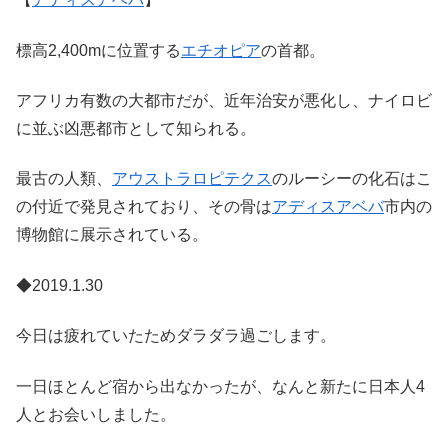
標高2,400mに位置する
エチオピア
の首都。
アフリカ有数の大都市だが、近年治安が悪化し、ナイロビ
に並ぶ凶悪都市として知られる。
最古の人類、
アウストラロピテクス
のルーシーの化石はこ
の付近で発見されており、その骨は
アディスアベバ
市内の
博物館に展示されている。
◆2019.1.30
今日は疲れていたためダラダラ過ごします。
一日ほとんど宿から出なかったが、なんと新たに日本人4
人とお会いしました。