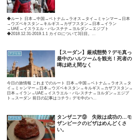
◆ルート 日本→中国→ベトナム→ラオス→タイ→ミャンマー→日本
→ウズベキスタン→キルギス→カザフスタン→日本→イラン
→UAE→イスラエル・パレスチナ→ヨルダン→エジプト
◆2018.12.31-2019.1.1 カイロについて3日目。...
【スーダン】厳戒態勢？デモ真っ
アフリカ
最中のハルツームを観光！死者の
噂は絶え間なく
今日の旅情報 これまでのルート 日本→中国→ベトナム→ラオス→タ
イ→ミャンマー→日本→ウズベキスタン→キルギス→カザフスタン→
日本→イラン→UAE→イスラエル・パレスチナ→ヨルダン→エジプ
ト→スーダン 前日の記事はコチラ↓ デモ中のハ...
タンザニア⑨ 失敗は成功の…モ
アフリカ
ザンビークのビザはめんどくさ
い。