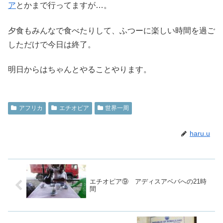
ア
とかまで行ってますが…。
夕食もみんなで食べたりして、ふつーに楽しい時間を過ご
しただけで今日は終了。
明日からはちゃんとやることやります。
アフリカ
エチオピア
世界一周
haru.u
エチオピア⑨ アディスアベバへの21時
間