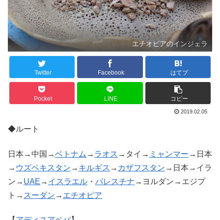
エチオピアのインジェラ
Twitter
Facebook
はてブ
Pocket
LINE
コピー
2019.02.05
◆ルート
日本→中国→
ベトナム
→
ラオス
→タイ→
ミャンマー
→日本
→
ウズベキスタン
→
キルギス
→
カザフスタン
→日本→イラ
ン→
UAE
→
イスラエル
・
パレスチナ
→ヨルダン→エジプ
ト→
スーダン
→
エチオピア
【
アディスアベバ
】