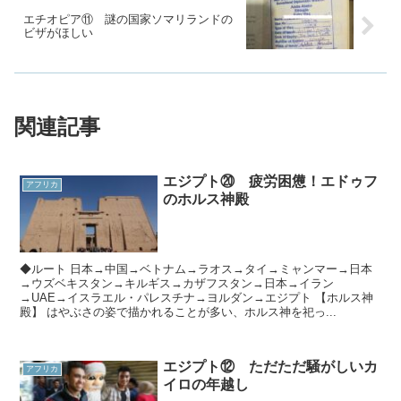
エチオピア⑪ 謎の国家ソマリランドの
ビザがほしい
関連記事
エジプト⑳ 疲労困憊！エドゥフ
アフリカ
のホルス神殿
◆ルート 日本→中国→ベトナム→ラオス→タイ→ミャンマー→日本
→ウズベキスタン→キルギス→カザフスタン→日本→イラン
→UAE→イスラエル・パレスチナ→ヨルダン→エジプト 【ホルス神
殿】 はやぶさの姿で描かれることが多い、ホルス神を祀っ...
エジプト⑫ ただただ騒がしいカ
アフリカ
イロの年越し